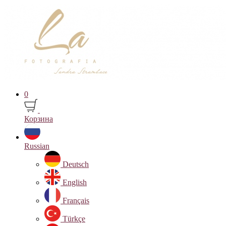
0
Корзина
Russian
Deutsch
English
Français
Türkçe